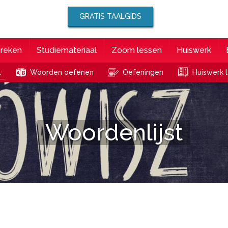
GRATIS TAALGIDS
preken
Studiemateriaal
Zoom lessen
Huiswerk
t
Woorden oefenen
Oefeningen
Huiswerk l
Woordenlijst