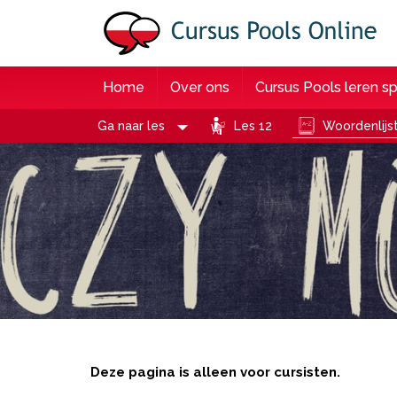
Home
Over ons
Cursus Pools leren s
Ga naar les
Les 12
Woordenlijs
Deze pagina is alleen voor cursisten.