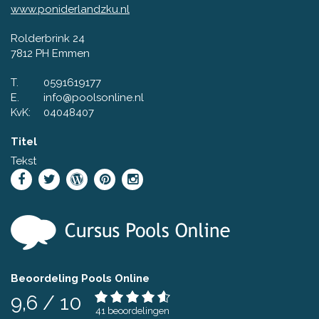
www.poniderlandzku.nl
Rolderbrink 24
7812 PH Emmen
T.
0591619177
E.
info@poolsonline.nl
KvK:
04048407
Titel
Tekst
Beoordeling Pools Online
9,6
/
10
41
beoordelingen