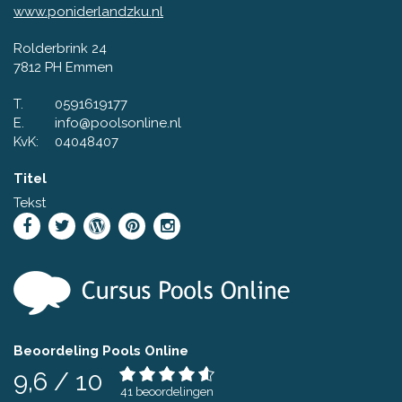
www.poniderlandzku.nl
Rolderbrink 24
7812 PH Emmen
T.
0591619177
E.
info@poolsonline.nl
KvK:
04048407
Titel
Tekst
Beoordeling Pools Online
9,6
/
10
41
beoordelingen