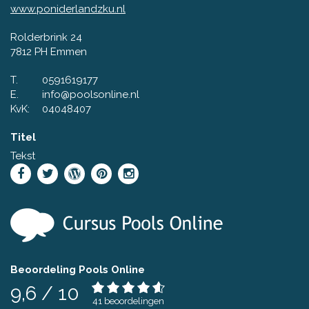
www.poniderlandzku.nl
Rolderbrink 24
7812 PH Emmen
T.
0591619177
E.
info@poolsonline.nl
KvK:
04048407
Titel
Tekst
Beoordeling Pools Online
9,6
/
10
41
beoordelingen