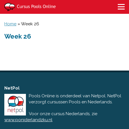
Home
»
Week 26
Week 26
NetPol
Pools Online is onderdeel van Netpol. NetPol
verzorgt cursussen Pools en Nederlands.
Voor onze cursus Nederlands, zie
www.poniderlandzku.nl