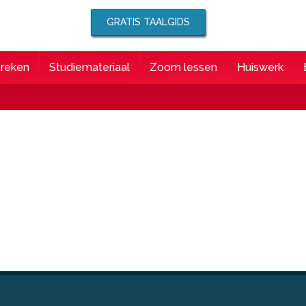
GRATIS TAALGIDS
preken
Studiemateriaal
Zoom lessen
Huiswerk