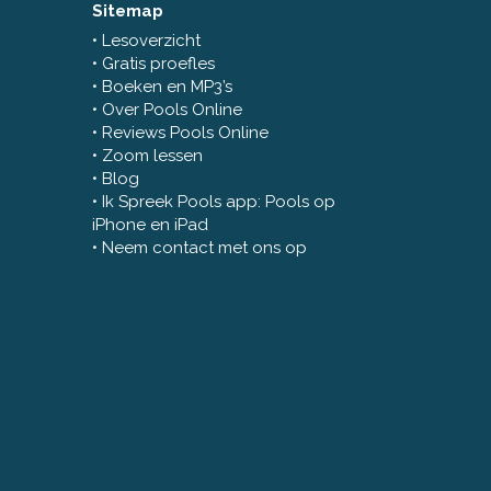
Sitemap
Lesoverzicht
Gratis proefles
Boeken en MP3’s
Over Pools Online
Reviews Pools Online
Zoom lessen
Blog
Ik Spreek Pools app: Pools op
iPhone en iPad
Neem contact met ons op