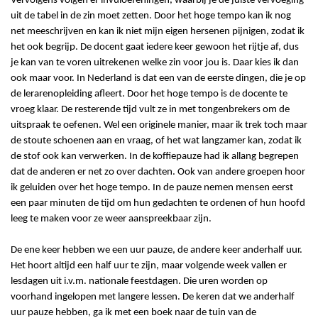
Vervolgens volgen er invuloefeningen, waarbij je de juiste vervoeging
uit de tabel in de zin moet zetten. Door het hoge tempo kan ik nog
net
meeschrijven en kan ik niet mijn eigen hersenen pijnigen, zodat ik
het ook begrijp. De docent gaat iedere keer gewoon het rijtje af, dus
je kan
van te voren uitrekenen welke zin voor jou is. Daar kies ik dan
ook maar voor. In Nederland is dat een van de eerste dingen, die je op
de
lerarenopleiding afleert. Door het hoge tempo is de docente te
vroeg klaar. De resterende tijd vult ze in met tongenbrekers om de
uitspraak te oefenen. Wel een originele manier, maar ik trek toch maar
de stoute schoenen aan en vraag, of het wat langzamer kan, zodat ik
de stof ook kan verwerken. In de koffiepauze had ik allang begrepen
dat de anderen er net zo over dachten. Ook van andere groepen hoor
ik geluiden over het hoge tempo. In de pauze nemen mensen eerst
een paar minuten de tijd om hun gedachten te ordenen of hun hoofd
leeg te maken voor ze weer aanspreekbaar zijn.
De ene keer hebben we een uur pauze, de andere keer anderhalf uur.
Het hoort altijd een half uur te zijn, maar volgende week vallen er
lesdagen uit i.v.m. nationale feestdagen. Die uren worden op
voorhand ingelopen met langere lessen. De keren dat we anderhalf
uur pauze hebben, ga ik met een boek naar de tuin van de