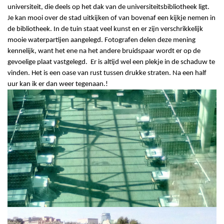
universiteit, die deels op het dak van de universiteitsbibliotheek ligt.
Je kan mooi over de stad uitkijken of van bovenaf een kijkje nemen in
de bibliotheek. In de tuin staat veel kunst en er zijn verschrikkelijk
mooie waterpartijen aangelegd. Fotografen delen deze mening
kennelijk, want het ene na het andere bruidspaar wordt er op de
gevoelige plaat vastgelegd. Er is altijd wel een plekje in de schaduw te
vinden. Het is een oase van rust tussen drukke straten. Na een half
uur kan ik er dan weer tegenaan.!