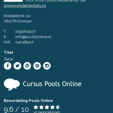
Voor onze cursus Nederlands, zie
www.poniderlandzku.nl
Rolderbrink 24
7812 PH Emmen
T.
0591619177
E.
info@poolsonline.nl
KvK:
04048407
Titel
Tekst
Beoordeling Pools Online
9,6
/
10
41
beoordelingen