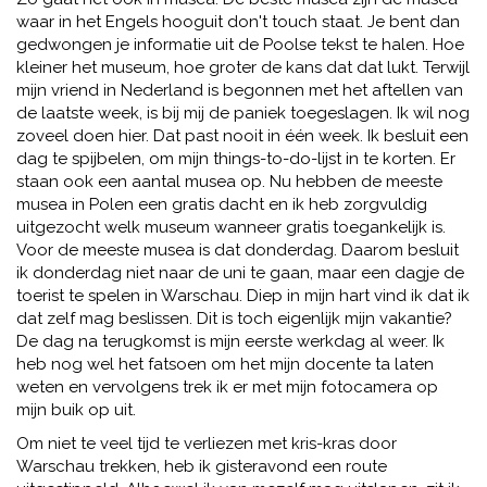
waar in het Engels hooguit don't touch staat. Je bent dan
gedwongen je informatie uit de Poolse tekst te halen. Hoe
kleiner het museum, hoe groter de kans dat dat lukt. Terwijl
mijn vriend in Nederland is begonnen met het aftellen van
de laatste week, is bij mij de paniek toegeslagen. Ik wil nog
zoveel doen hier. Dat past nooit in één week. Ik besluit een
dag te spijbelen, om mijn things-to-do-lijst in te korten. Er
staan ook een aantal musea op. Nu hebben de meeste
musea in Polen een gratis dacht en ik heb zorgvuldig
uitgezocht welk museum wanneer gratis toegankelijk is.
Voor de meeste musea is dat donderdag. Daarom besluit
ik donderdag niet naar de uni te gaan, maar een dagje de
toerist te spelen in Warschau. Diep in mijn hart vind ik dat ik
dat zelf mag beslissen. Dit is toch eigenlijk mijn vakantie?
De dag na terugkomst is mijn eerste werkdag al weer. Ik
heb nog wel het fatsoen om het mijn docente ta laten
weten en vervolgens trek ik er met mijn fotocamera op
mijn buik op uit.
Om niet te veel tijd te verliezen met kris-kras door
Warschau trekken, heb ik gisteravond een route