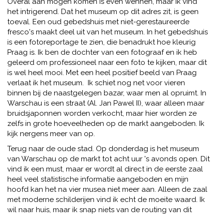
Overal aan mogen komen is even wennen, maar ik vind
het intrigerend. Dat het museum op dit adres zit, is geen
toeval. Een oud gebedshuis met niet-gerestaureerde
fresco's maakt deel uit van het museum. In het gebedshuis
is een fotoreportage te zien, die benadrukt hoe kleurig
Praag is. Ik ben de dochter van een fotograaf en ik heb
geleerd om professioneel naar een foto te kijken, maar dit
is wel heel mooi. Met een heel positief beeld van Praag
verlaat ik het museum. Ik schiet nog net voor vieren
binnen bij de naastgelegen bazar, waar men al opruimt. In
Warschau is een straat (Al. Jan Pawel II), waar alleen maar
bruidsjaponnen worden verkocht, maar hier worden ze
zelfs in grote hoeveelheden op de markt aangeboden. Ik
kijk nergens meer van op.
Terug naar de oude stad. Op donderdag is het museum
van Warschau op de markt tot acht uur 's avonds open. Dit
vind ik een must, maar er wordt al direct in de eerste zaal
heel veel statistische informatie aangeboden en mijn
hoofd kan het na vier musea niet meer aan. Alleen de zaal
met moderne schilderijen vind ik echt de moeite waard. Ik
wil naar huis, maar ik snap niets van de routing van dit