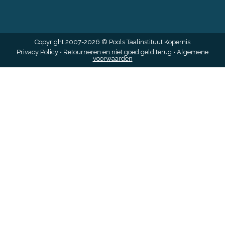
Copyright 2007-2026 © Pools Taalinstituut Kopernis
Privacy Policy
•
Retourneren en niet goed geld terug
•
Algemene
voorwaarden