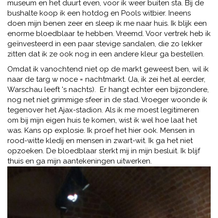
museum en het duurt even, voor ik weer buiten sta. Bij de
bushalte koop ik een hotdog en Pools witbier. Ineens
doen mijn benen zeer en sleep ik me naar huis. Ik blijk een
enorme bloedblaar te hebben. Vreemd. Voor vertrek heb ik
geïnvesteerd in een paar stevige sandalen, die zo lekker
zitten dat ik ze ook nog in een andere kleur ga bestellen.
Omdat ik vanochtend niet op de markt geweest ben, wil ik
naar de targ w noce = nachtmarkt. (Ja, ik zei het al eerder,
Warschau leeft 's nachts). Er hangt echter een bijzondere,
nog net niet grimmige sfeer in de stad. Vroeger woonde ik
tegenover het Ajax-stadion. Als ik me moest legitimeren
om bij mijn eigen huis te komen, wist ik wel hoe laat het
was. Kans op explosie. Ik proef het hier ook. Mensen in
rood-witte kledij en mensen in zwart-wit. Ik ga het niet
opzoeken. De bloedblaar sterkt mij in mijn besluit. Ik blijf
thuis en ga mijn aantekeningen uitwerken.