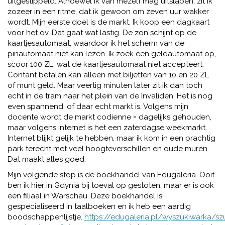
uitgestippeld. Alhoewel ik van mezelf mag uitslapen, zit ik
zozeer in een ritme, dat ik gewoon om zeven uur wakker
wordt. Mijn eerste doel is de markt. Ik koop een dagkaart
voor het ov. Dat gaat wat lastig. De zon schijnt op de
kaartjesautomaat, waardoor ik het scherm van de
pinautomaat niet kan lezen. Ik zoek een geldautomaat op,
scoor 100 ZL, wat de kaartjesautomaat niet accepteert.
Contant betalen kan alleen met biljetten van 10 en 20 ZL
of munt geld. Maar veertig minuten later zit ik dan toch
echt in de tram naar het plein van de Invaliden. Het is nog
even spannend, of daar echt markt is. Volgens mijn
docente wordt de markt codienne = dagelijks gehouden,
maar volgens internet is het een zaterdagse weekmarkt.
Internet blijkt gelijk te hebben, maar ik kom in een prachtig
park terecht met veel hoogteverschillen en oude muren.
Dat maakt alles goed.
Mijn volgende stop is de boekhandel van Edugaleria. Ooit
ben ik hier in Gdynia bij toeval op gestoten, maar er is ook
een filiaal in Warschau. Deze boekhandel is
gespecialiseerd in taalboeken en ik heb een aardig
boodschappenlijstje.
https://edugaleria.pl/wyszukiwarka/s