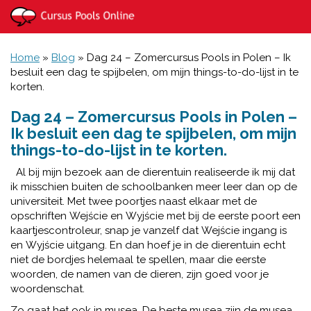
Home
»
Blog
»
Dag 24 – Zomercursus Pools in Polen – Ik
besluit een dag te spijbelen, om mijn things-to-do-lijst in te
korten.
Dag 24 – Zomercursus Pools in Polen –
Ik besluit een dag te spijbelen, om mijn
things-to-do-lijst in te korten.
Al bij mijn bezoek aan de dierentuin realiseerde ik mij dat
ik misschien buiten de schoolbanken meer leer dan op de
universiteit. Met twee poortjes naast elkaar met de
opschriften Wejście en Wyjście met bij de eerste poort een
kaartjescontroleur, snap je vanzelf dat Wejście ingang is
en Wyjście uitgang. En dan hoef je in de dierentuin echt
niet de bordjes helemaal te spellen, maar die eerste
woorden, de namen van de dieren, zijn goed voor je
woordenschat.
Zo gaat het ook in musea. De beste musea zijn de musea