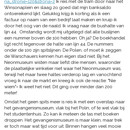
na_stronie=120&strona=2
Ik reis met de tram door naar het
Winsonaplein en slaag zo goed dat mijn banksaldo
ontoereikend lijkt. Gelukkig krijg ik korting als ik een
factuur op naam van een bedrijf laat maken en kruip ik
door het oog van de naald. Ik vraag naar de bushalte van
lijn 44. Omstandig wordt mij uitgelegd dat alle buslijnen
een nummer boven de 100 hebben. Oh ja? De boekhandel
ligt recht tegenover de halte van lijn 44. De nummers
onder de 100 zijn spitslijnen. De Polen, of moet ik zeggen
de Warschauers kennen hun eigen stad niet. Bij het
Neonmuseum wisten maar liefst drie mensen, waaronder
de plaatselijke winkelier niet waar het Neonmuseum was,
terwijl het maar twee haltes verderop lag en vanochtend
vroeg ik naar de markt en kreeg ik ook de reactie: "Nie
wiem"= Ik weet het niet. Dit ging over minder dan 200
meter!
Omdat het geen spits meer is reis ik met een overstap naar
het gevangenismuseum, vlak bij het Polin, of te wel vlak bij
het studentenhuis. Zo kan ik meteen de tas met boeken
droppen. Het gevangenismuseum is maar klein, maar trek
er toch maar wat tijd voor uit. Binnen hangen veel mooie