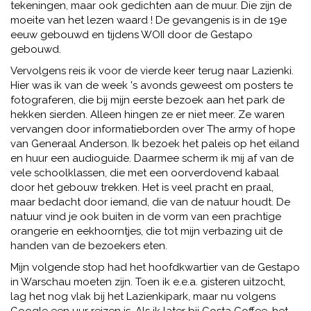
tekeningen, maar ook gedichten aan de muur. Die zijn de
moeite van het lezen waard ! De gevangenis is in de 19e
eeuw gebouwd en tijdens WOII door de Gestapo
gebouwd.
Vervolgens reis ik voor de vierde keer terug naar Lazienki.
Hier was ik van de week 's avonds geweest om posters te
fotograferen, die bij mijn eerste bezoek aan het park de
hekken sierden. Alleen hingen ze er niet meer. Ze waren
vervangen door informatieborden over The army of hope
van Generaal Anderson. Ik bezoek het paleis op het eiland
en huur een audioguide. Daarmee scherm ik mij af van de
vele schoolklassen, die met een oorverdovend kabaal
door het gebouw trekken. Het is veel pracht en praal,
maar bedacht door iemand, die van de natuur houdt. De
natuur vind je ook buiten in de vorm van een prachtige
orangerie en eekhoorntjes, die tot mijn verbazing uit de
handen van de bezoekers eten.
Mijn volgende stop had het hoofdkwartier van de Gestapo
in Warschau moeten zijn. Toen ik e.e.a. gisteren uitzocht,
lag het nog vlak bij het Lazienkipark, maar nu volgens