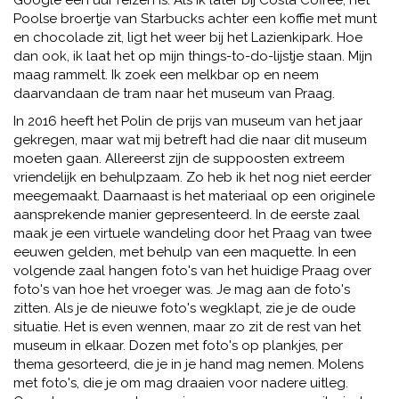
Google een uur reizen is. Als ik later bij Costa Coffee, het
Poolse broertje van Starbucks achter een koffie met munt
en chocolade zit, ligt het weer bij het Lazienkipark. Hoe
dan ook, ik laat het op mijn things-to-do-lijstje staan. Mijn
maag rammelt. Ik zoek een melkbar op en neem
daarvandaan de tram naar het museum van Praag.
In 2016 heeft het Polin de prijs van museum van het jaar
gekregen, maar wat mij betreft had die naar dit museum
moeten gaan. Allereerst zijn de suppoosten extreem
vriendelijk en behulpzaam. Zo heb ik het nog niet eerder
meegemaakt. Daarnaast is het materiaal op een originele
aansprekende manier gepresenteerd. In de eerste zaal
maak je een virtuele wandeling door het Praag van twee
eeuwen gelden, met behulp van een maquette. In een
volgende zaal hangen foto's van het huidige Praag over
foto's van hoe het vroeger was. Je mag aan de foto's
zitten. Als je de nieuwe foto's wegklapt, zie je de oude
situatie. Het is even wennen, maar zo zit de rest van het
museum in elkaar. Dozen met foto's op plankjes, per
thema gesorteerd, die je in je hand mag nemen. Molens
met foto's, die je om mag draaien voor nadere uitleg.